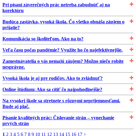
Pri písaní záverečných prác netreba zabudnúť aj na
korektúru
Budúca zastávka, vysoká škola. Čo všetko obnáša záujem o
prijatie?
Komunikácia so školiteľom. Ako na to?
Veľa času počas pandémie? Využite ho čo najefektívnejšie.
Zamestnávatelia o vás nemajú záujem? Možno niečo robíte
nesprávne.
Vysoká škola je aj pre rodičov. Ako to zvládnuť?
Online štúdium: Ako sa cítiť čo najpohodlnejšie?
Na vysokej škole sa stretnete s rôznymi nepríjemnosťami.
Bude aj plač.
Písanie kvalitných prác: Číslovanie strán – vynechanie
prvých strán
1
2
3
4
5
6
7
8
9
10
11
12
13
14
15
16
17
>