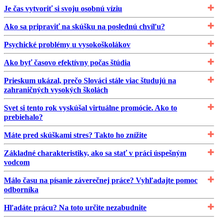
Je čas vytvoriť si svoju osobnú víziu
Ako sa pripraviť na skúšku na poslednú chvíľu?
Psychické problémy u vysokoškolákov
Ako byť časovo efektívny počas štúdia
Prieskum ukázal, prečo Slováci stále viac študujú na
zahraničných vysokých školách
Svet si tento rok vyskúšal virtuálne promócie. Ako to
prebiehalo?
Máte pred skúškami stres? Takto ho znížite
Základné charakteristiky, ako sa stať v práci úspešným
vodcom
Málo času na písanie záverečnej práce? Vyhľadajte pomoc
odborníka
Hľadáte prácu? Na toto určite nezabudnite