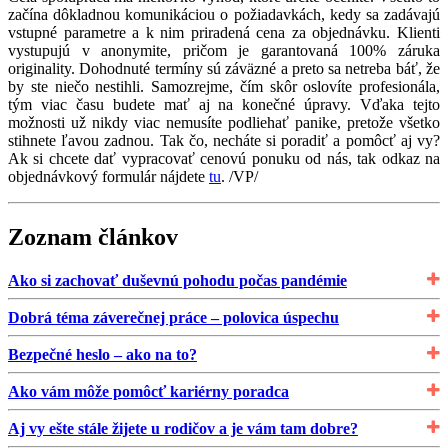
začína dôkladnou komunikáciou o požiadavkách, kedy sa zadávajú
vstupné parametre a k nim priradená cena za objednávku. Klienti
vystupujú v anonymite, pričom je garantovaná 100% záruka
originality. Dohodnuté termíny sú záväzné a preto sa netreba báť, že
by ste niečo nestihli. Samozrejme, čím skôr oslovíte profesionála,
tým viac času budete mať aj na konečné úpravy. Vďaka tejto
možnosti už nikdy viac nemusíte podliehať panike, pretože všetko
stihnete ľavou zadnou. Tak čo, necháte si poradiť a pomôcť aj vy?
Ak si chcete dať vypracovať cenovú ponuku od nás, tak odkaz na
objednávkový formulár nájdete
tu
. /VP/
Zoznam článkov
Ako si zachovať duševnú pohodu počas pandémie
Dobrá téma záverečnej práce – polovica úspechu
Bezpečné heslo – ako na to?
Ako vám môže pomôcť kariérny poradca
Aj vy ešte stále žijete u rodičov a je vám tam dobre?