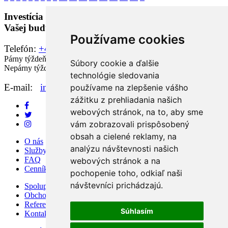
Investícia do vzdelania je najlepšou investíciou do
Vašej budúcnosti.
Používame cookies
Telefón:
+421 903 785 962
Párny týždeň: UT až PI od 09.00 do 16.00 hod.
Súbory cookie a ďalšie
Nepárny týždeň: PO až ŠT od 09.00 do 16.00 hod.
technológie sledovania
E-mail:
info@zaverecneprace.sk
používame na zlepšenie vášho
zážitku z prehliadania našich
webových stránok, na to, aby sme
vám zobrazovali prispôsobený
obsah a cielené reklamy, na
O nás
analýzu návštevnosti našich
Služby
FAQ
webových stránok a na
Cenník
pochopenie toho, odkiaľ naši
návštevníci prichádzajú.
Spolupráca
Obchodné podmienky
Referencie
Súhlasím
Kontakt