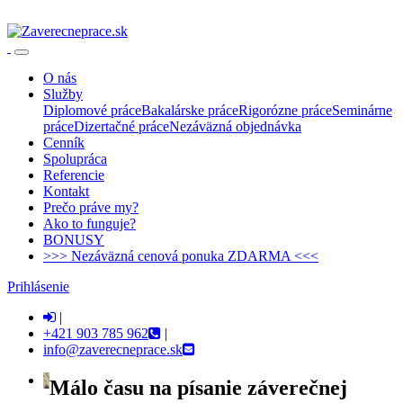
>>>
Nezáväzná cenová ponuka ZDARMA
<<<
O nás
Služby
Diplomové práce
Bakalárske práce
Rigorózne práce
Seminárne
práce
Dizertačné práce
Nezáväzná objednávka
Cenník
Spolupráca
Referencie
Kontakt
Prečo práve my?
Ako to funguje?
BONUSY
>>> Nezáväzná cenová ponuka ZDARMA <<<
Prihlásenie
|
+421 903 785 962
|
info@zaverecneprace.sk
Málo času na písanie záverečnej