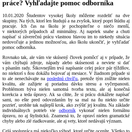
práce? Vyhľadajte pomoc odborníka
10.01.2020 Študentov vysokej školy môžeme rozdeliť na dve
skupiny. Na tých, ktorí len študujú a na zvyšok, ktorý popri štúdiu aj
pracuje. Ich čas na školu je pochopiteľne o niečo menší,
v niektorých prípadoch až minimálny. Aj napriek snahe a chuti
napísať si záverečnú prácu vlastnou hlavou im to niekedy situácia
nedovoľuje a jedinou možnosťou, ako školu ukončiť, je vyhľadať
pomoc odborníka.
Rovnako tak, ale vám vie skúsený človek pomôcť aj v prípade, že
vám chýbajú zdroje, nápady alebo skúsenosti a neviete si dať
s písaním rady. Šikovnejším trvá napísanie celej práce pár týždňov,
no niektorí s ňou dokážu bojovať aj mesiace. V žiadnom prípade si
to ale nenechávajte na
poslednú chvíľu
, pretože tým znížite nielen
kvalitu, ale zažijete aj poriadnu dávku stresu a vyčerpanosti.
Problémom býva nielen samotná tvorba textu, ale aj konečná
korekcia a teda úpravy. Ak sa cítite, že si prácu dokážete napísať
sami, no ešte pred odovzdaním by sa mal na ňu niekto určite
pozrieť, urobíte tak najlepší krok, ako zvýšiť jej kvalitu. Na základe
individuálnych potrieb vie
odborník
vykonať nielen formálnu
úpravu, no aj štylistickú. Znamená to, že opraví nielen gramatické
chyby alebo zlé riadkovanie, ale aj vety, ktoré nedávajú význam.
Celá spolupráca má niekoľko výhod, ktoré určite oceníte. Všetko to