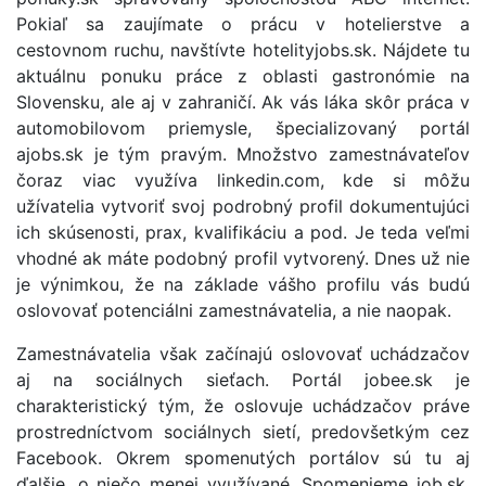
Pokiaľ sa zaujímate o prácu v hotelierstve a
cestovnom ruchu, navštívte hotelityjobs.sk. Nájdete tu
aktuálnu ponuku práce z oblasti gastronómie na
Slovensku, ale aj v zahraničí. Ak vás láka skôr práca v
automobilovom priemysle, špecializovaný portál
ajobs.sk je tým pravým. Množstvo zamestnávateľov
čoraz viac využíva linkedin.com, kde si môžu
užívatelia vytvoriť svoj podrobný profil dokumentujúci
ich skúsenosti, prax, kvalifikáciu a pod. Je teda veľmi
vhodné ak máte podobný profil vytvorený. Dnes už nie
je výnimkou, že na základe vášho profilu vás budú
oslovovať potenciálni zamestnávatelia, a nie naopak.
Zamestnávatelia však začínajú oslovovať uchádzačov
aj na sociálnych sieťach. Portál jobee.sk je
charakteristický tým, že oslovuje uchádzačov práve
prostredníctvom sociálnych sietí, predovšetkým cez
Facebook. Okrem spomenutých portálov sú tu aj
ďalšie, o niečo menej využívané. Spomenieme job.sk,