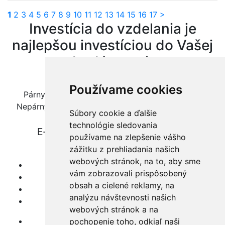
1
2
3
4
5
6
7
8
9
10
11
12
13
14
15
16
17
>
Investícia do vzdelania je
najlepšou investíciou do Vašej
budúcnosti.
Telefón:
+421 903 785 962
Používame cookies
Párny týždeň: UT až PI od 09.00 do 16.00 hod.
Nepárny týždeň: PO až ŠT od 09.00 do 16.00 hod.
Súbory cookie a ďalšie
technológie sledovania
E-mail:
info@zaverecneprace.sk
používame na zlepšenie vášho
zážitku z prehliadania našich
webových stránok, na to, aby sme
O nás
vám zobrazovali prispôsobený
Služby
obsah a cielené reklamy, na
FAQ
analýzu návštevnosti našich
Cenník
webových stránok a na
Spolupráca
pochopenie toho, odkiaľ naši