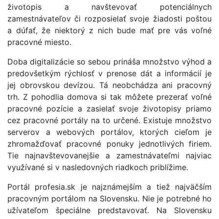
životopis a navštevovať potenciálnych
zamestnávateľov či rozposielať svoje žiadosti poštou
a dúfať, že niektorý z nich bude mať pre vás voľné
pracovné miesto.
Doba digitalizácie so sebou prináša množstvo výhod a
predovšetkým rýchlosť v prenose dát a informácií je
jej obrovskou devízou. Tá neobchádza ani pracovný
trh. Z pohodlia domova si tak môžete prezerať voľné
pracovné pozície a zasielať svoje životopisy priamo
cez pracovné portály na to určené. Existuje množstvo
serverov a webových portálov, ktorých cieľom je
zhromažďovať pracovné ponuky jednotlivých firiem.
Tie najnavštevovanejšie a zamestnávateľmi najviac
využívané si v nasledovných riadkoch priblížime.
Portál profesia.sk je najznámejším a tiež najväčším
pracovným portálom na Slovensku. Nie je potrebné ho
užívateľom špeciálne predstavovať. Na Slovensku