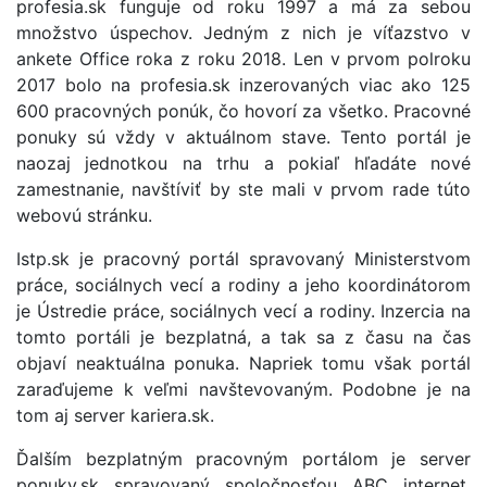
profesia.sk funguje od roku 1997 a má za sebou
množstvo úspechov. Jedným z nich je víťazstvo v
ankete Office roka z roku 2018. Len v prvom polroku
2017 bolo na profesia.sk inzerovaných viac ako 125
600 pracovných ponúk, čo hovorí za všetko. Pracovné
ponuky sú vždy v aktuálnom stave. Tento portál je
naozaj jednotkou na trhu a pokiaľ hľadáte nové
zamestnanie, navštíviť by ste mali v prvom rade túto
webovú stránku.
Istp.sk je pracovný portál spravovaný Ministerstvom
práce, sociálnych vecí a rodiny a jeho koordinátorom
je Ústredie práce, sociálnych vecí a rodiny. Inzercia na
tomto portáli je bezplatná, a tak sa z času na čas
objaví neaktuálna ponuka. Napriek tomu však portál
zaraďujeme k veľmi navštevovaným. Podobne je na
tom aj server kariera.sk.
Ďalším bezplatným pracovným portálom je server
ponuky.sk spravovaný spoločnosťou ABC internet.